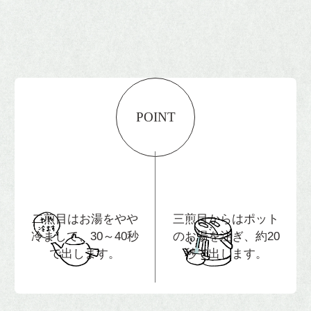
POINT
二煎目はお湯をやや
三煎目からはポット
冷まして、
30～40秒
のお湯を
注ぎ、約20
で出します。
秒で出します。