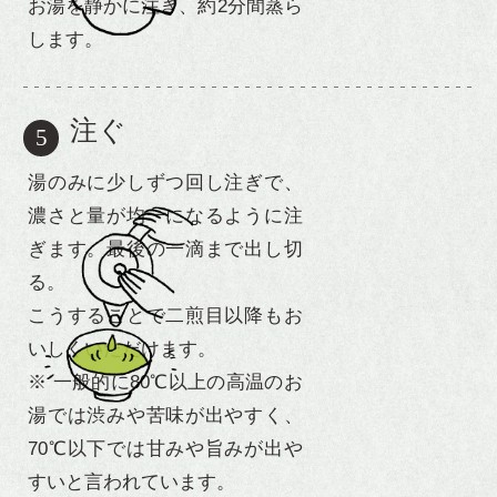
お湯を静かに注ぎ、約2分間蒸ら
します。
注ぐ
5
湯のみに少しずつ回し注ぎで、
濃さと量が均一になるように注
ぎます。最後の一滴まで出し切
る。
こうすることで二煎目以降もお
いしくいただけます。
※ 一般的に80℃以上の高温のお
湯では渋みや苦味が出やすく、
70℃以下では甘みや旨みが出や
すいと言われています。