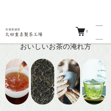
ホーム
>
おいしいお茶の淹れ方
0
おいしいお茶の淹れ方
商品一覧
蒸製玉緑茶
釜炒り茶
紅茶