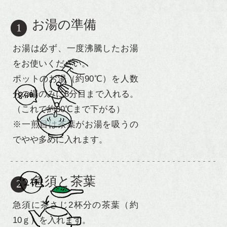
ほうじ茶
お湯の準備
1
番茶
お湯は必ず、一度沸騰したお湯
水出し煎茶
をお使いください。
ポットのお湯（約90℃）を人数
ウーロン茶
分の湯のみに8分目まで入れる。
（これで約80℃まで下がる）
※一煎目は茶葉がお湯を吸うの
ご利用ガイド
でやや多めに入れます。
おいしいお茶の淹れ方
茶畑風景
急須と茶葉
2
急須に茶さじ2杯分の茶葉（約
お問い合わせ
10ｇ）を入れます。