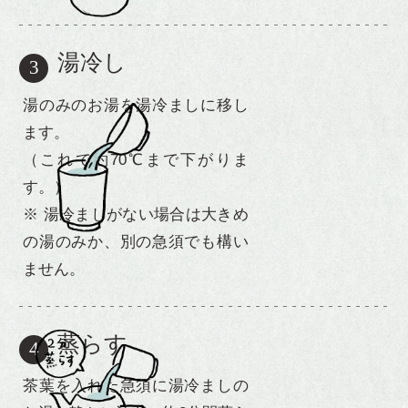
マイアカウント
v
湯冷し
3
湯のみのお湯を湯冷ましに移し
ます。
（これで約70℃まで下がりま
す。）
※ 湯冷ましがない場合は大きめ
の湯のみか、別の急須でも構い
ません。
蒸らす
4
茶葉を入れた急須に湯冷ましの