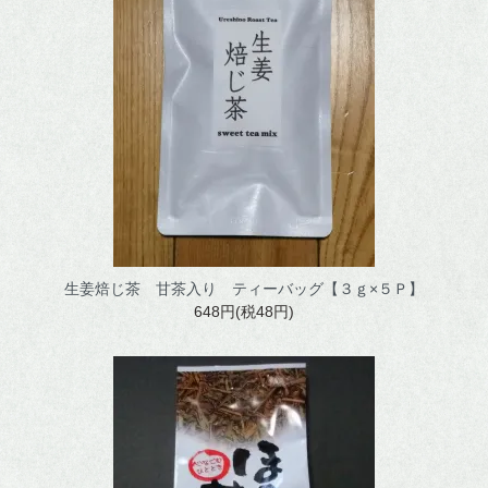
ほうじ茶
番茶
水出し煎茶
ウーロン茶
ご利用ガイド
生姜焙じ茶 甘茶入り ティーバッグ【３ｇ×５Ｐ】
648円(税48円)
おいしいお茶の淹れ方
茶畑風景
お問い合わせ