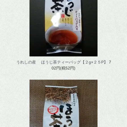
マイアカウント
v
うれしの産 ほうじ茶ティーバッグ【２g×２５P】
7
02円(税52円)