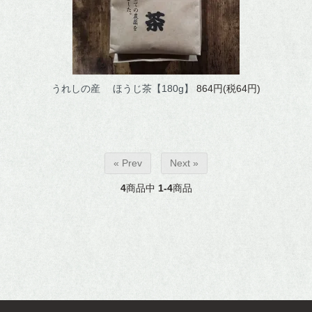
うれしの産 ほうじ茶【180g】
864円(税64円)
« Prev
Next »
4
商品中
1-4
商品