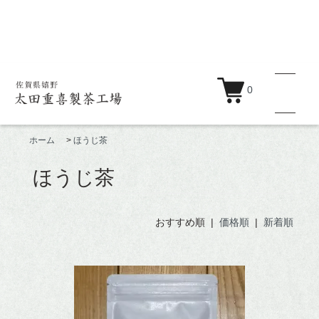
0
ホーム
>
ほうじ茶
ほうじ茶
商品一覧
おすすめ順 |
価格順
|
新着順
蒸製玉緑茶
釜炒り茶
紅茶