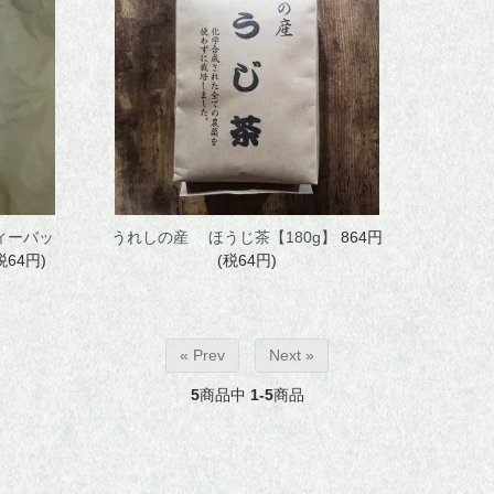
おいしいお茶の淹れ方
茶畑風景
お問い合わせ
マイアカウント
ィーバッ
うれしの産 ほうじ茶【180g】
864円
税64円)
(税64円)
v
« Prev
Next »
5
商品中
1-5
商品