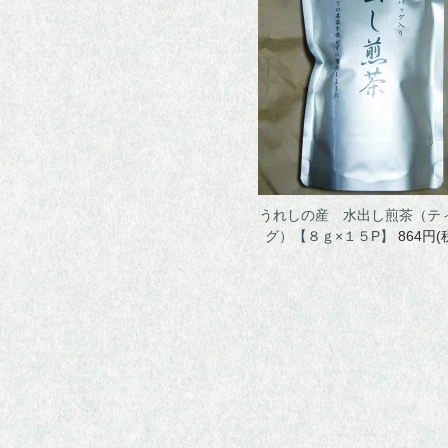
釜炒り茶
紅茶
ほうじ茶
番茶
水出し煎茶
うれしの産 水出し煎茶（テ
グ）【８ｇ×１５P】
864円(
ウーロン茶