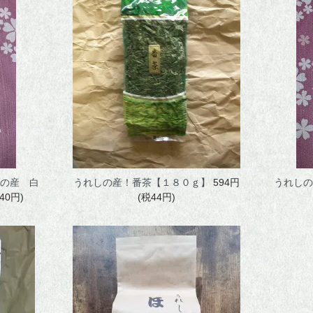
の産 白
うれしの産！番茶【１８０ｇ】
594円
うれしの
40円)
(税44円)
ご利用ガイド