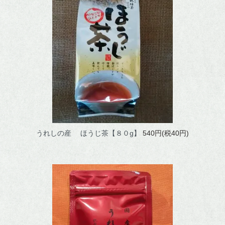
ほうじ茶
番茶
水出し煎茶
ウーロン茶
ご利用ガイド
うれしの産 ほうじ茶【８０g】
540円(税40円)
おいしいお茶の淹れ方
茶畑風景
お問い合わせ