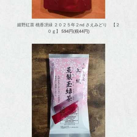
嬉野紅茶 桃香冴緑 ２０２５年２nd さえみどり 【２
０ｇ】
594円(税44円)