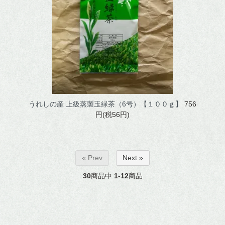
うれしの産 上級蒸製玉緑茶（6号）【１００ｇ】
756
円(税56円)
« Prev
Next »
30
商品中
1-12
商品