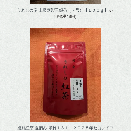
うれしの産 上級蒸製玉緑茶（７号）【１００ｇ】
64
8円(税48円)
嬉野紅茶 夏摘み 印雑１３１ ２０２５年セカンドフ