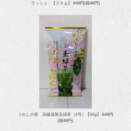
ラッシュ 【２０ｇ】
648円(税48円)
うれしの産 高級蒸製玉緑茶（4号）【50g】
648円
(税48円)