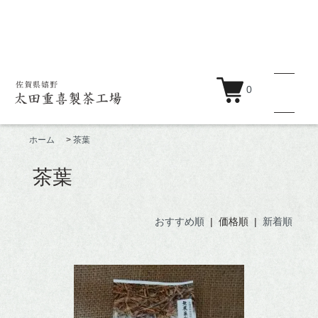
0
ホーム
>
茶葉
茶葉
商品一覧
おすすめ順
| 価格順 |
新着順
蒸製玉緑茶
釜炒り茶
紅茶