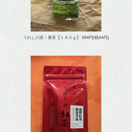
うれしの産！番茶【１８０ｇ】
594円(税44円)