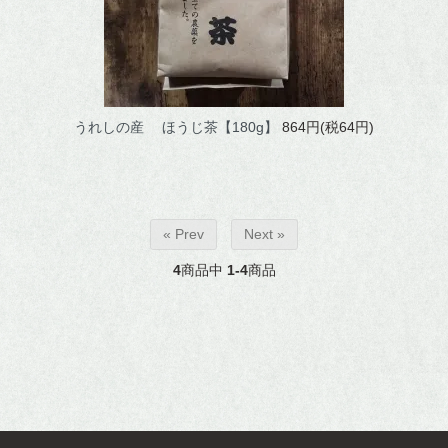
うれしの産 ほうじ茶【180g】
864円(税64円)
« Prev
Next »
4
商品中
1-4
商品