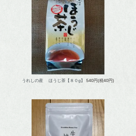
ほうじ茶
番茶
水出し煎茶
ウーロン茶
ご利用ガイド
うれしの産 ほうじ茶【８０g】
540円(税40円)
おいしいお茶の淹れ方
茶畑風景
お問い合わせ