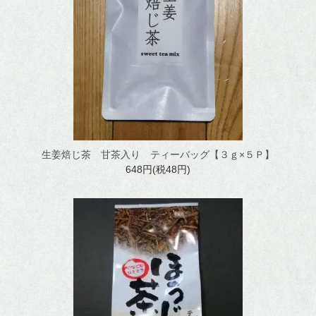
マイアカウント
v
生姜焙じ茶 甘茶入り ティーバッグ【３ｇ×５Ｐ】
648円(税48円)