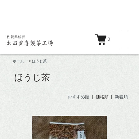
0
ホーム
>
ほうじ茶
ほうじ茶
商品一覧
おすすめ順
| 価格順 |
新着順
蒸製玉緑茶
釜炒り茶
紅茶