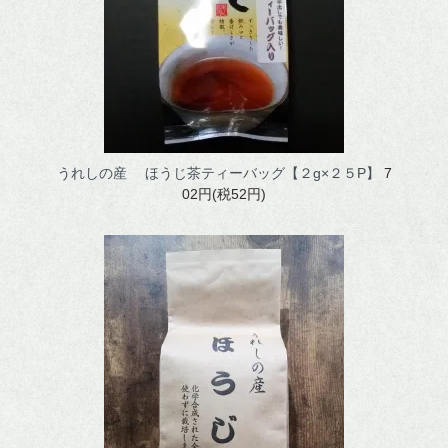
うれしの産 ほうじ茶ティーバッグ【２g×２５P】
7
02円(税52円)